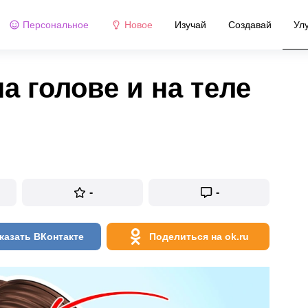
Персональное
Новое
Изучай
Создавай
Ул
а голове и на теле
-
-
казать ВКонтакте
Поделиться на ok.ru