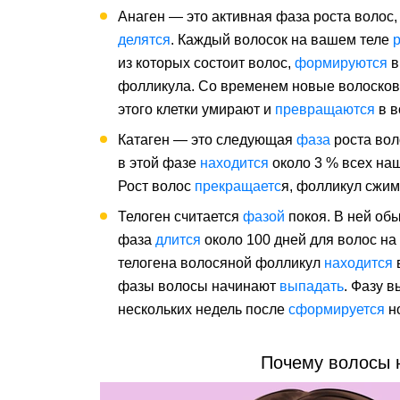
Анаген — это активная фаза роста волос,
делятся
. Каждый волосок на вашем теле
р
из которых состоит волос,
формируются
в
фолликула. Со временем новые волосков
этого клетки умирают и
превращаются
в в
Катаген — это следующая
фаза
роста вол
в этой фазе
находится
около 3 % всех наш
Рост волос
прекращаетс
я, фолликул сжим
Телоген считается
фазой
покоя. В ней об
фаза
длится
около 100 дней для волос на
телогена волосяной фолликул
находится
в
фазы волосы начинают
выпадать
. Фазу 
нескольких недель после
сформируется
но
Почему волосы 