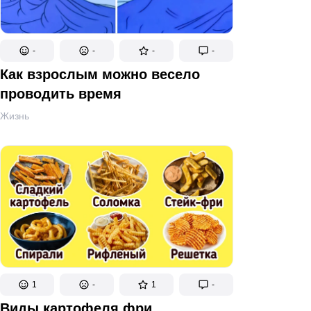
-
-
-
-
Как взрослым можно весело
проводить время
Жизнь
1
-
1
-
Виды картофеля фри