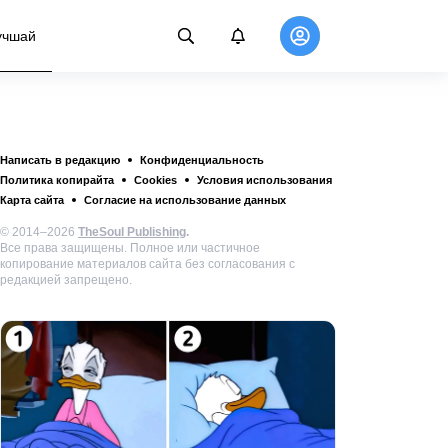
учшай
Написать в редакцию
Конфиденциальность
Политика копирайта
Cookies
Условия использования
Карта сайта
Согласие на использование данных
© 2014–2026
TheSoul Publishing
.
Все права защищены. Полное или частичное
копирование материалов сайта без согласования с
редакцией запрещено.