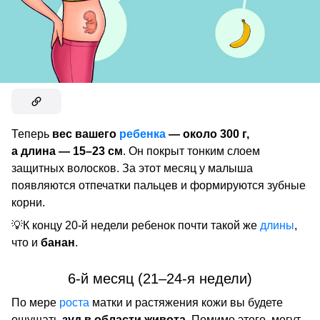
Теперь
вес вашего
ребенка
— около 300 г,
а длина — 15–23 см
. Он покрыт тонким слоем
защитных волосков. За этот месяц у малыша
появляются отпечатки пальцев и формируются зубные
корни.
💡К концу 20-й недели ребенок почти такой же
длины
,
что и
банан
.
6-й месяц (21–24-я недели)
По мере
роста
матки и растяжения кожи вы будете
ощущать
зуд в области живота
. Помимо этого, могут