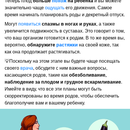
Теперь плод
больше
похож
на ребенка
и вы можете
значительно чаще
ощущать
его движения. Самое
время начинать планировать роды и декретный отпуск.
Могут
появиться
спазмы в ногах и руках
, а также
увеличится подвижность в суставах. Это говорит о том,
что ваш организм готовится к родам. В то же время вы,
вероятно,
обнаружите
растяжки
на своей коже, так
как она продолжает растягиваться.
💡Поскольку на этом этапе вы будете чаще посещать
своего
врача
, обсудите с ним важные вопросы,
касающиеся родов, такие как
обезболивание,
наблюдение за плодом и грудное вскармливание
.
Имейте в виду, что все эти планы могут быть
скорректированы во время родов, чтобы обеспечить
благополучие вам и вашему ребенку.