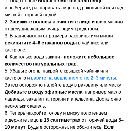
Подготовьте
большое мягкое полотенце
и выберите, распаривать лицо над раковиной или над
миской с горячей водой.
Завяжите волосы
и
очистите лицо и шею
мягким
отшелушивающим очищающим средством.
В зависимости от размера раковины или миски
вскипятите 4–6 стаканов воды
в чайнике или
кастрюле.
Как только вода закипит,
положите небольшое
количество натуральных трав
.
Убавьте огонь, накройте крышкой чайник или
кастрюлю и
варите на медленном огне 2–3 минуты
.
Затем осторожно налейте воду в раковину или миску.
Добавьте в воду эфирные масла
, например масло
лаванды, эвкалипта, герани и апельсина. Достаточно
нескольких капель.
Теперь накройте голову и миску полотенцем
и держите лицо
в 15 сантиметрах
от горячей воды
5–
10 минут
. Будьте осторожны, не обожгитесь. Если