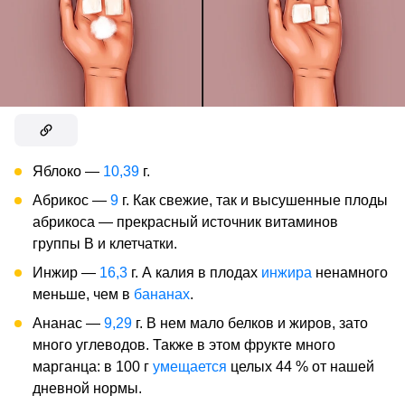
Яблоко —
10,39
г.
Абрикос —
9
г. Как свежие, так и высушенные плоды
абрикоса — прекрасный источник витаминов
группы В и клетчатки.
Инжир —
16,3
г. А калия в плодах
инжира
ненамного
меньше, чем в
бананах
.
Ананас —
9,29
г. В нем мало белков и жиров, зато
много углеводов. Также в этом фрукте много
марганца: в 100 г
умещается
целых 44 % от нашей
дневной нормы.