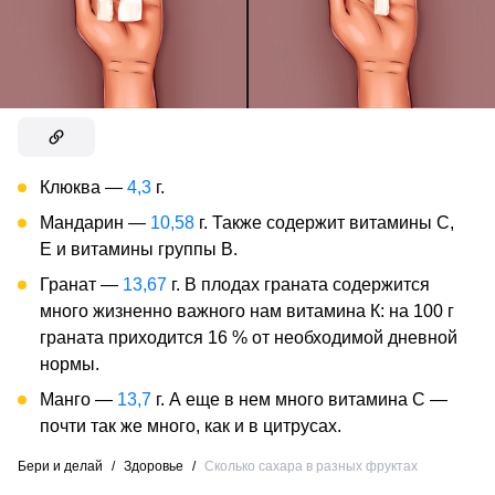
Клюква —
4,3
г.
Мандарин —
10,58
г. Также содержит витамины С,
Е и витамины группы В.
Гранат —
13,67
г. В плодах граната содержится
много жизненно важного нам витамина К: на 100 г
граната приходится 16 % от необходимой дневной
нормы.
Манго —
13,7
г. А еще в нем много витамина С —
почти так же много, как и в цитрусах.
Бери и делай
/
Здоровье
/
Сколько сахара в разных фруктах