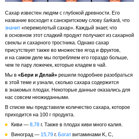
Сахар известен людям с глубокой древности. Его
название восходит к санскритскому слову
śarkarā,
что
значит
«перемолотый сахар». Каждый знает, что
в основном этот сладкий продукт получают из сахарной
свеклы и сахарного тростника. Однако сахар
присутствует также во множестве ягод и фруктов,
и на самом деле мы потребляем его гораздо больше,
чем те пару ложечек, которые кладем в чай.
Мы в
«Бери и Делай»
решили подробнее разобраться
в этой теме и узнали, сколько сахара содержится
в знакомых плодах. Некоторые данные оказались для
нас совсем неожиданными.
В списке мы представили количество сахара, которое
приходится на 100 г продукта.
Киви —
8,78
г. Также в плодах киви много калия.
Виноград —
15,79
г.
Богат
витаминами K, С,