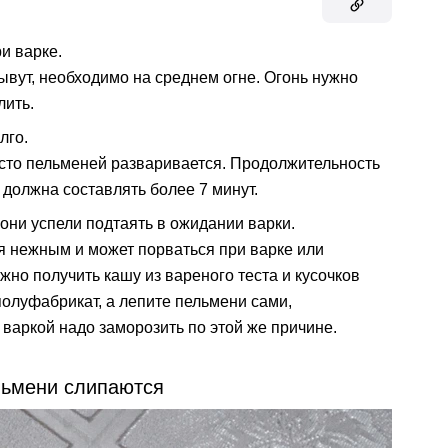
и варке.
лывут, необходимо на среднем огне. Огонь нужно
лить.
лго.
сто пельменей разваривается. Продолжительность
должна составлять более 7 минут.
они успели подтаять в ожидании варки.
я нежным и может порваться при варке или
жно получить кашу из вареного теста и кусочков
полуфабрикат, а лепите пельмени сами,
варкой надо заморозить по этой же причине.
льмени слипаются