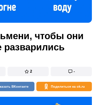
льмени, чтобы они
е разварились
2
-
казать ВКонтакте
Поделиться на ok.ru