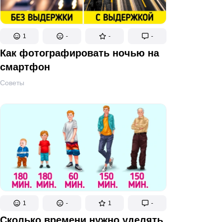
1
-
-
-
Как фотографировать ночью на
смартфон
Советы
1
-
1
-
Сколько времени нужно уделять