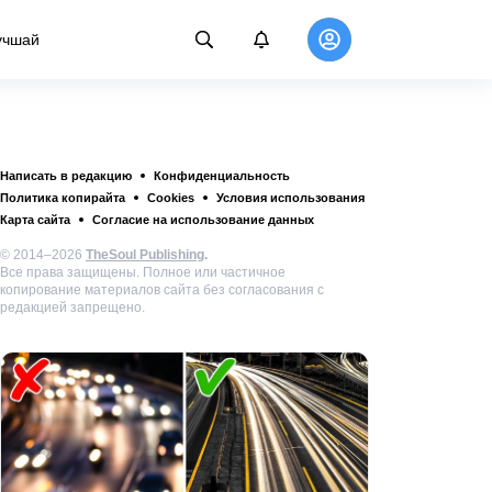
учшай
Написать в редакцию
Конфиденциальность
Политика копирайта
Cookies
Условия использования
Карта сайта
Согласие на использование данных
© 2014–2026
TheSoul Publishing
.
Все права защищены. Полное или частичное
копирование материалов сайта без согласования с
редакцией запрещено.