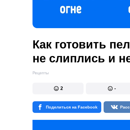
Как готовить пе
не слиплись и н
Рецепты
2
-
Поделиться на Facebook
Расс